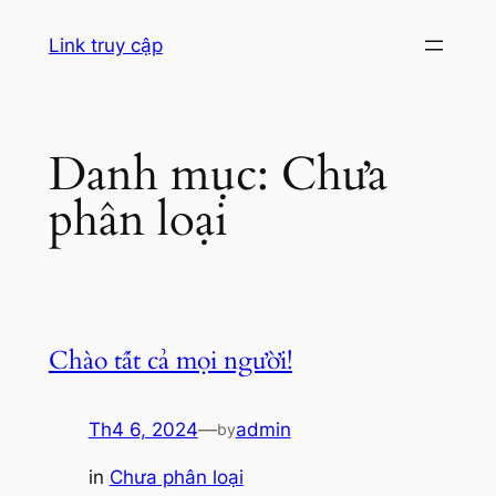
Chuyển
Link truy cập
đến
phần
nội
dung
Danh mục:
Chưa
phân loại
Chào tất cả mọi người!
Th4 6, 2024
—
admin
by
in
Chưa phân loại